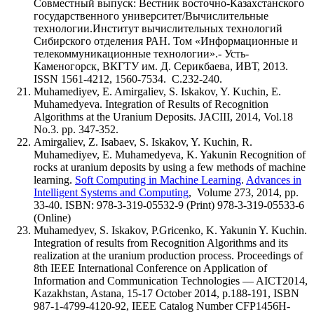
Совместный выпуск: Вестник восточно-Казахстанского
государственного университет/Вычислительные
технологии.Институт вычислительных технологий
Сибирского отделения РАН. Том «Информационные и
телекоммуникационные технологии».- Усть-
Каменогорск, ВКГТУ им. Д. Серикбаева, ИВТ, 2013.
ISSN 1561-4212, 1560-7534. С.232-240.
Muhamediyev, E. Amirgaliev, S. Iskakov, Y. Kuchin, E.
Muhamedyeva. Integration of Results of Recognition
Algorithms at the Uranium Deposits. JACIII, 2014, Vol.18
No.3. pp. 347-352.
Amirgaliev, Z. Isabaev, S. Iskakov, Y. Kuchin, R.
Muhamediyev, E. Muhamedyeva, K. Yakunin Recognition of
rocks at uranium deposits by using a few methods of machine
learning.
Soft Computing in Machine Learning
.
Advances in
Intelligent Systems and Computing
, Volume 273, 2014, pp.
33-40. ISBN: 978-3-319-05532-9 (Print) 978-3-319-05533-6
(Online)
Muhamedyev, S. Iskakov, P.Gricenko, K. Yakunin Y. Kuchin.
Integration of results from Recognition Algorithms and its
realization at the uranium production process. Proceedings of
8th IEEE International Conference on Application of
Information and Communication Technologies — AICT2014,
Kazakhstan, Astana, 15-17 October 2014, p.188-191, ISBN
987-1-4799-4120-92, IEEE Catalog Number CFP1456H-