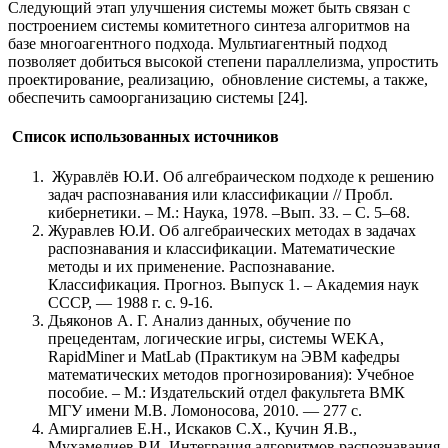
Следующий этап улучшения системы может быть связан с
построением системы комитетного синтеза алгоритмов на
базе многоагентного подхода. Мультиагентный подход
позволяет добиться высокой степени параллелизма, упростить
проектирование, реализацию, обновление системы, а также,
обеспечить самоорганизацию системы [24].
Список использованных источников
Журавлёв Ю.И. Об алгебраическом подходе к решению
задач распознавания или классификации // Пробл.
кибернетики. – М.: Наука, 1978. –Вып. 33. – С. 5–68.
Журавлев Ю.И. Об алгебраических методах в задачах
распознавания и классификации. Математические
методы и их применение. Распознавание.
Классификация. Прогноз. Выпуск 1. – Академия наук
СССР, — 1988 г. с. 9-16.
Дьяконов А. Г. Анализ данных, обучение по
прецедентам, логические игры, системы WEKA,
RapidMiner и MatLab (Практикум на ЭВМ кафедры
математических методов прогнозирования): Учебное
пособие. – М.: Издательский отдел факультета ВМК
МГУ имени М.В. Ломоносова, 2010. — 277 c.
Амиргалиев Е.Н., Искаков С.Х., Кучин Я.В.,
Мухамедиев Р.И. Интеграция алгоритмов распознавания