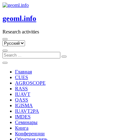
Skip
to
content
geoml.info
Research activities
Выбрать
язык
Главная
CUES
AGROSCOPE
RASS
IUAVT
QASS
IGISMA
IUAVT2PA
IMDES
Семинары
Книга
Конференции
Обратная связь