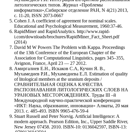
литологических типов. Журнал «Проблемы
информатики»,Сибирское отделение РАН, N 4(21) 2013,
c. 11-20, ISSN 2073-0667
Cohen J. A coefficient of agreement for nominal scales.
Educational and Psychological Measurement, 1960:37-46.
RapidMiner and RapidAnalytics. http://www.rapid-
i.com/downloads/brochures/RapidMiner_Fact_Sheet.pdf
(2014)
David M W Powers The Problem with Kappa. Proceedings
of the 13th Conference of the European Chapter of the
Association for Computational Linguistics, pages 345–355,
Avignon, France, April 23 — 27 2012.
Амиргалиев Е.Н., Искаков С.A, Кучин Я. В.,
Мухамедиев Р.И., Мухамедиева Е.Л. Estimation of quality
of litological members at the uranium deposits /
СРАВНИТЕЛЬНАЯ ОЦЕНКА КАЧЕСТВА
РАСПОЗНАВАНИЯ ЛИТОЛОГИЧЕСКИХ СЛОЕВ НА
УРАНОВЫХ МЕСТОРОЖДЕНИЯХ. Труды III –й
Международной научно-практической конференции
«ИКТ: Наука, образование, инновации» Алматы, 20 мая
2013. с. 485-493. ISBN 9965-476-59-4
Stuart Russell and Peter Norvig. Artificial Intelligence: A
modern approach. Pearson Edition, Inc., Upper Saddle River,
New Jersey 07458. 2010. ISBN-10: 0136042597, ISBN-13: