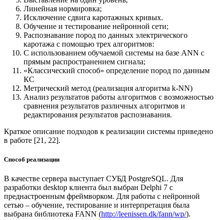
Линейная нормировка;
Исключение сдвига каротажных кривых.
Обучение и тестирование нейронной сети;
Распознавание пород по данных электрического
каротажа с помощью трех алгоритмов:
С использованием обучаемой системы на базе ANN с
прямым распространением сигнала;
«Классический способ» определение пород по данным
КС
Метрический метод (реализация алгоритма k-NN)
Анализ результатов работы алгоритмов с возможностью
сравнения результатов различных алгоритмов и
редактирования результатов распознавания.
Краткое описание подходов к реализации системы приведено
в работе [21, 22].
Способ реализации
В качестве сервера выступает СУБД PostgreSQL. Для
разработки desktop клиента был выбран Delphi 7 с
преднастроенным фреймворком. Для работы с нейронной
сетью – обучение, тестирование и интерпретация была
выбрана библиотека FANN (
http://leenissen.dk/fann/wp/
).