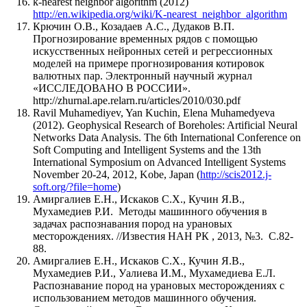
k-nearest neighbor algorithm (2012)
http://en.wikipedia.org/wiki/K-nearest_neighbor_algorithm
Крючин О.В., Козадаев А.С., Дудаков В.П.
Прогнозирование временных рядов с помощью
искусственных нейронных сетей и регрессионных
моделей на примере прогнозирования котировок
валютных пар. Электронный научный журнал
«ИССЛЕДОВАНО В РОССИИ».
http://zhurnal.ape.relarn.ru/articles/2010/030.pdf
Ravil Muhamediyev, Yan Kuchin, Elena Muhamedyeva
(2012). Geophysical Research of Boreholes: Artificial Neural
Networks Data Analysis. The 6th International Conference on
Soft Computing and Intelligent Systems and the 13th
International Symposium on Advanced Intelligent Systems
November 20-24, 2012, Kobe, Japan (
http://scis2012.j-
soft.org/?file=home
)
Амиргалиев Е.Н., Искаков С.Х., Кучин Я.В.,
Мухамедиев Р.И. Методы машинного обучения в
задачах распознавания пород на урановых
месторождениях. //Известия НАН РК , 2013, №3. С.82-
88.
Амиргалиев Е.Н., Искаков С.Х., Кучин Я.В.,
Мухамедиев Р.И., Уалиева И.М., Мухамедиева Е.Л.
Распознавание пород на урановых месторождениях с
использованием методов машинного обучения.