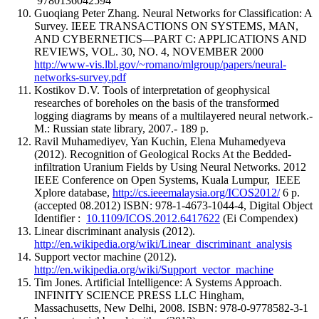
9780136042594
Guoqiang Peter Zhang. Neural Networks for Classification: A
Survey. IEEE TRANSACTIONS ON SYSTEMS, MAN,
AND CYBERNETICS—PART C: APPLICATIONS AND
REVIEWS, VOL. 30, NO. 4, NOVEMBER 2000
http://www-vis.lbl.gov/~romano/mlgroup/papers/neural-
networks-survey.pdf
Kostikov D.V. Tools of interpretation of geophysical
researches of boreholes on the basis of the transformed
logging diagrams by means of a multilayered neural network.-
M.: Russian state library, 2007.- 189 p.
Ravil Muhamediyev, Yan Kuchin, Elena Muhamedyeva
(2012). Recognition of Geological Rocks At the Bedded-
infiltration Uranium Fields by Using Neural Networks. 2012
IEEE Conference on Open Systems, Kuala Lumpur, IEEE
Xplore database,
http://cs.ieeemalaysia.org/ICOS2012/
6 p.
(accepted 08.2012) ISBN: 978-1-4673-1044-4, Digital Object
Identifier :
10.1109/ICOS.2012.6417622
(Ei Compendex)
Linear discriminant analysis (2012).
http://en.wikipedia.org/wiki/Linear_discriminant_analysis
Support vector machine (2012).
http://en.wikipedia.org/wiki/Support_vector_machine
Tim Jones. Artificial Intelligence: A Systems Approach.
INFINITY SCIENCE PRESS LLC Hingham,
Massachusetts, New Delhi, 2008. ISBN: 978-0-9778582-3-1