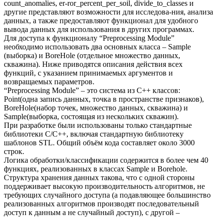
count_anomalies, er-ror_percent_per_soil, divide_to_classes и
другие представляют возможности для исследова-ния, анализа
данных, а также предоставляют функционал для удобного
вывода данных для использования в других программах.
Для доступа к функционалу “Preprocessing Module”
необходимо использовать два основных класса – Sample
(выборка) и BoreHole (отдельное множество данных,
скважина). Ниже приводятся описания действия всех
функций, с указанием принимаемых аргументов и
возвращаемых параметров.
“Preprocessing Module” – это система из C++ классов:
Point(одна запись данных, точка в пространстве признаков),
BoreHole(набор точек, множество данных, скважина) и
Sample(выборка, состоящая из нескольких скважин).
При разработке были использованы только стандартные
библиотеки C/C++, включая стандартную библиотеку
шаблонов STL. Общий объём кода составляет около 3000
строк.
Логика обработки/классификации содержится в более чем 40
функциях, реализованных в классах Sample и Borehole.
Структура хранения данных такова, что с одной стороны
поддерживает высокую производительность алгоритмов, не
требующих случайного доступа (а подавляющее большинство
реализованных алгоритмов производят последовательный
доступ к данным а не случайный доступ), с другой –