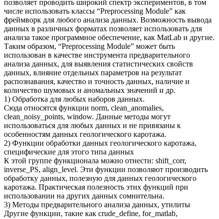
позволяет проводить широкий спектр экспериментов, в том
числе использовать классы “Preprocessing Module” как
фреймворк для любого анализа данных. Возможность вывода
данных в различных форматах позволяет использовать для
анализа такое программное обеспечение, как MatLab и другие.
Таким образом, “Preprocessing Module” может быть
использован в качестве инструмента предварительного
анализа данных, для выявления статистических свойств
данных, влияние отдельных параметров на результат
распознавания, качество и точность данных, наличие и
количество шумовых и аномальных значений и др.
1) Обработка для любых наборов данных.
Сюда относятся функции norm, clean_anomalies,
clean_noisy_points, window. Данные методы могут
использоваться для любых данных и не привязаны к
особенностям данных геологического каротажа.
2) Функции обработки данных геологического каротажа,
специфические для этого типа данных
К этой группе функционала можно отнести: shift_corr,
inverse_PS, align_level. Эти функции позволяют производить
обработку данных, полезную для данных геологического
каротажа. Практическая полезность этих функций при
использовании на других данных сомнительна.
3) Методы предварительного анализа данных, утилиты
Другие функции, такие как crude_define, for_matlab,