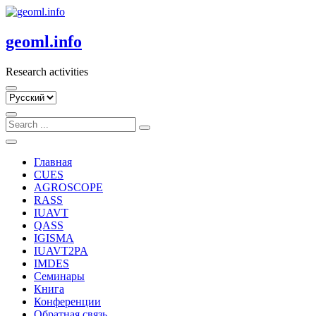
Skip
to
content
geoml.info
Research activities
Выбрать
язык
Главная
CUES
AGROSCOPE
RASS
IUAVT
QASS
IGISMA
IUAVT2PA
IMDES
Семинары
Книга
Конференции
Обратная связь