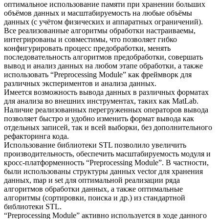
оптимальное использование памяти при хранении больших
объёмов данных и масштабируемость на любые объёмы
данных (с учётом физических и аппаратных ограничений).
Все реализованные алгоритмы обработки настраиваемы,
интегрированы и совместимы, что позволяет гибко
конфигурировать процесс предобработки, менять
последовательность алгоритмов предобработки, совершать
вывод и анализ данных на любом этапе обработки, а также
использовать “Preprocessing Module” как фреймворк для
различных экспериментов и анализа данных.
Имеется возможность вывода данных в различных форматах
для анализа во внешних инструментах, таких как MatLab.
Наличие реализованных перегруженных операторов вывода
позволяет быстро и удобно изменить формат вывода как
отдельных записей, так и всей выборки, без дополнительного
рефакторинга кода.
Использование библиотеки STL позволило увеличить
производительность, обеспечить масштабируемость модуля и
кросс-платформенность “Preprocessing Module”. В частности,
были использованы структуры данных vector для хранения
данных, map и set для оптимальной реализации ряда
алгоритмов обработки данных, а также оптимальные
алгоритмы (сортировки, поиска и др.) из стандартной
библиотеки STL.
“Preprocessing Module” активно используется в ходе данного