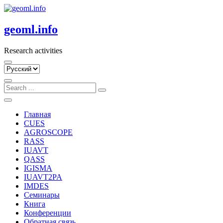
Skip
to
content
geoml.info
Research activities
Выбрать
язык
Главная
CUES
AGROSCOPE
RASS
IUAVT
QASS
IGISMA
IUAVT2PA
IMDES
Семинары
Книга
Конференции
Обратная связь